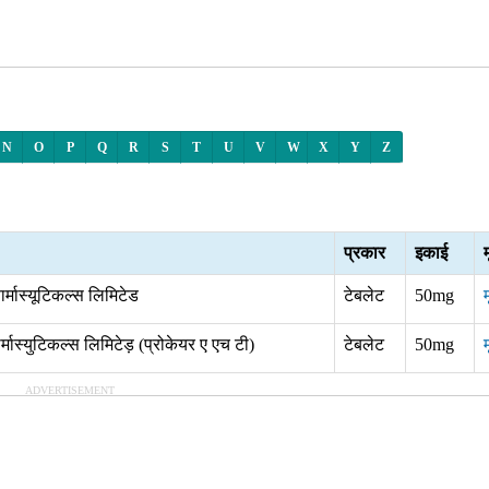
N
O
P
Q
R
S
T
U
V
W
X
Y
Z
प्रकार
इकाई
म
्मास्यूटिकल्स लिमिटेड
टेबलेट
50mg
म
्मास्युटिकल्स लिमिटेड़ (प्रोकेयर ए एच टी)
टेबलेट
50mg
म