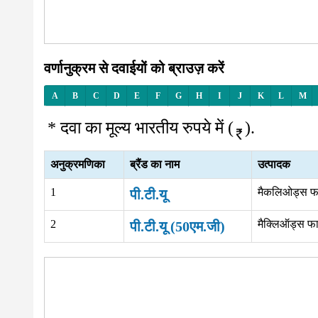
वर्णानुक्रम से दवाईयों को ब्राउज़ करें
A
B
C
D
E
F
G
H
I
J
K
L
M
* दवा का मूल्य भारतीय रुपये में (
).
अनुक्रमणिका
ब्रैंड का नाम
उत्पादक
1
मैकलिओड्स फार
पी.टी.यू
2
मैक्लिऑड्स फार
पी.टी.यू (50एम.जी)