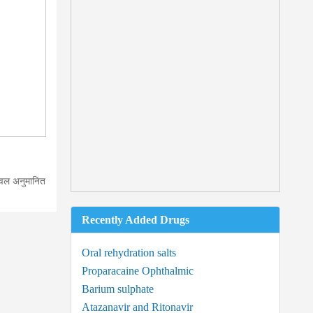
केवल अनुमानित
Recently Added Drugs
Oral rehydration salts
Proparacaine Ophthalmic
Barium sulphate
Atazanavir and Ritonavir