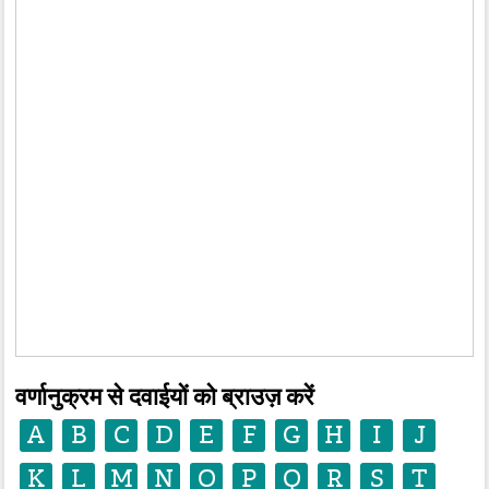
वर्णानुक्रम से दवाईयों को ब्राउज़ करें
A
B
C
D
E
F
G
H
I
J
K
L
M
N
O
P
Q
R
S
T