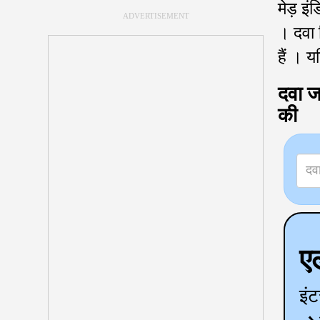
मेड़ इंड
ADVERTISEMENT
। दवा 
हैं । य
दवा ज
की
ए
इंट