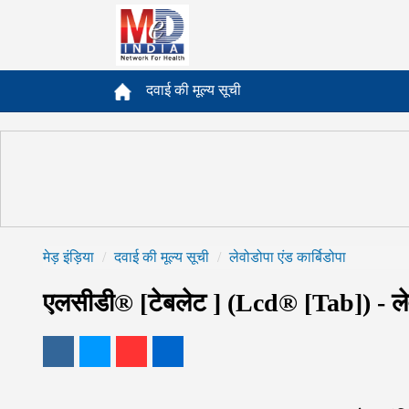
दवाई की मूल्य सूची
मेड़ इंड़िया
दवाई की मूल्य सूची
लेवोडोपा एंड कार्बिडोपा
एलसीडी® [टेबलेट ] (Lcd® [Tab]) - लेव