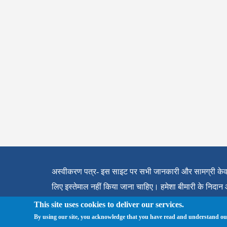
अस्वीकरण पत्र- इस साइट पर सभी जानकारी और सामग्री केवल सू
लिए इस्तेमाल नहीं किया जाना चाहिए। हमेशा बीमारी के निद
Full Disclaimer
This site uses cookies to deliver our services.
By using our site, you acknowledge that you have read and understand o
About us
|
Medindia Copyright
|
Privacy Policy
|
Term